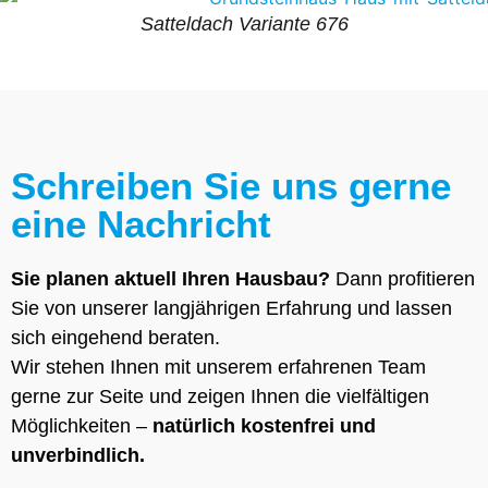
Satteldach Variante 676
Schreiben Sie uns gerne
eine Nachricht
Sie planen aktuell Ihren Hausbau?
Dann profitieren
Sie von unserer langjährigen Erfahrung und lassen
sich eingehend beraten.
Wir stehen Ihnen mit unserem erfahrenen Team
gerne zur Seite und zeigen Ihnen die vielfältigen
Möglichkeiten –
natürlich kostenfrei und
unverbindlich.