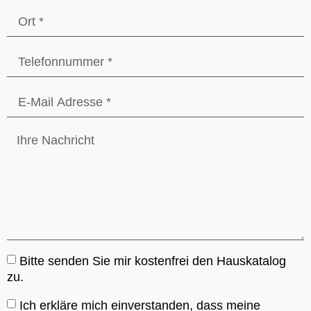
Bitte senden Sie mir kostenfrei den Hauskatalog
zu.
Ich erkläre mich einverstanden, dass meine