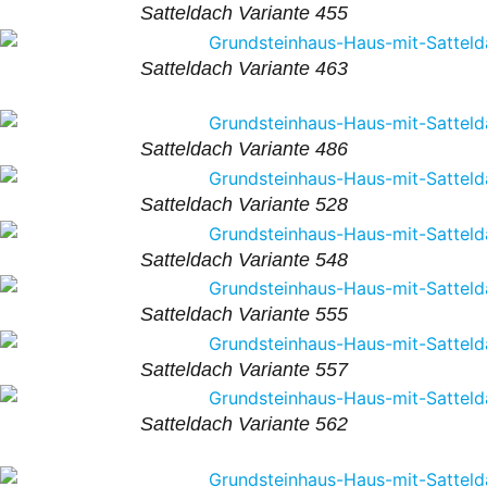
Satteldach Variante 455
Satteldach Variante 463
Satteldach Variante 486
Satteldach Variante 528
Satteldach Variante 548
Satteldach Variante 555
Satteldach Variante 557
Satteldach Variante 562